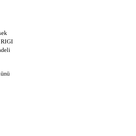
sek
. RIGI
adeli
münü