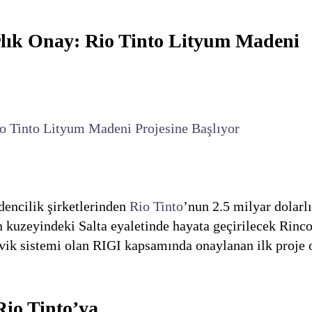
rlık Onay: Rio Tinto Lityum Madeni
io Tinto Lityum Madeni Projesine Başlıyor
encilik şirketlerinden
Rio Tinto
’nun 2.5 milyar dolarl
 kuzeyindeki Salta eyaletinde hayata geçirilecek Rinc
eşvik sistemi olan RIGI kapsamında onaylanan ilk proje
io Tinto’ya