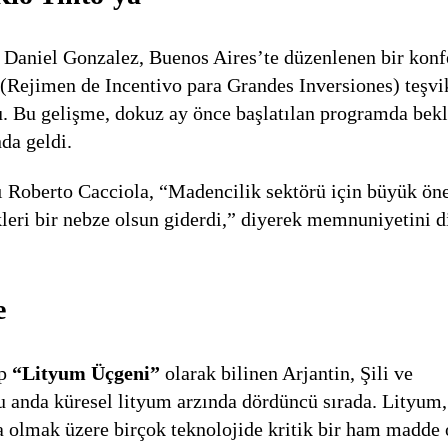
i Daniel Gonzalez, Buenos Aires’te düzenlenen bir konf
 (Rejimen de Incentivo para Grandes Inversiones) teşvi
u. Bu gelişme, dokuz ay önce başlatılan programda be
da geldi.
 Roberto Cacciola, “Madencilik sektörü için büyük ö
kleri bir nebze olsun giderdi,” diyerek memnuniyetini d
e
ip
“Lityum Üçgeni”
olarak bilinen Arjantin, Şili ve
u anda küresel lityum arzında dördüncü sırada. Lityum,
şta olmak üzere birçok teknolojide kritik bir ham madde 