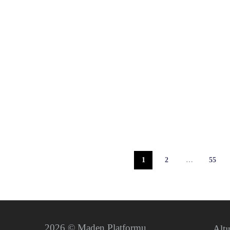
1
2
…
55
2026 © Maden Platformu
Alt