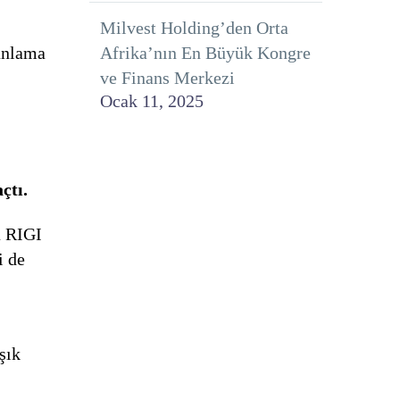
Milvest Holding’den Orta
lanlama
Afrika’nın En Büyük Kongre
ve Finans Merkezi
Ocak 11, 2025
çtı.
a RIGI
i de
şık