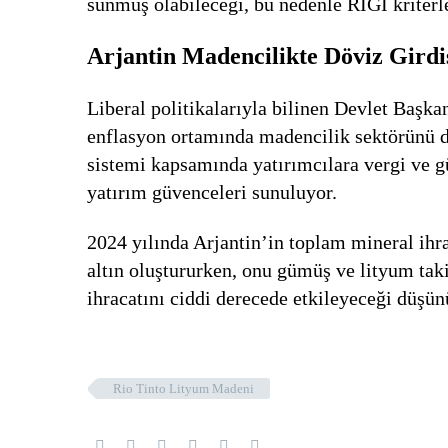
sunmuş olabileceği, bu nedenle RIGI kriterle
Arjantin Madencilikte Döviz Girdis
Liberal politikalarıyla bilinen Devlet Başk
enflasyon ortamında madencilik sektörünü döv
sistemi kapsamında yatırımcılara vergi ve g
yatırım güvenceleri sunuluyor.
2024 yılında Arjantin’in toplam mineral ihr
altın oluştururken, onu gümüş ve lityum taki
ihracatını ciddi derecede etkileyeceği düşün
Rio Tinto Lityum Madeni