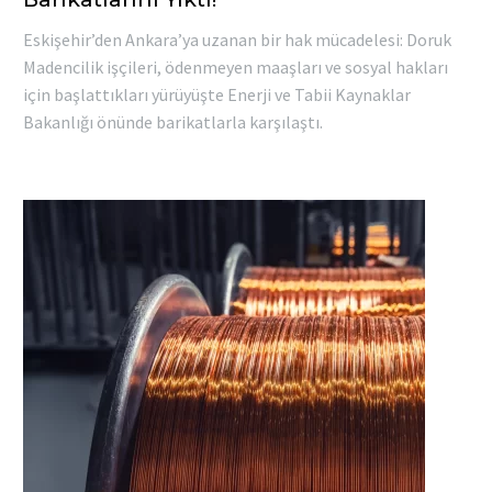
Eskişehir’den Ankara’ya uzanan bir hak mücadelesi: Doruk
Madencilik işçileri, ödenmeyen maaşları ve sosyal hakları
için başlattıkları yürüyüşte Enerji ve Tabii Kaynaklar
Bakanlığı önünde barikatlarla karşılaştı.