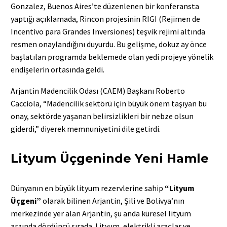
Gonzalez, Buenos Aires’te düzenlenen bir konferansta
yaptığı açıklamada, Rincon projesinin RIGI (Rejimen de
Incentivo para Grandes Inversiones) teşvik rejimi altında
resmen onaylandığını duyurdu. Bu gelişme, dokuz ay önce
başlatılan programda beklemede olan yedi projeye yönelik
endişelerin ortasında geldi.
Arjantin Madencilik Odası (CAEM) Başkanı Roberto
Cacciola, “Madencilik sektörü için büyük önem taşıyan bu
onay, sektörde yaşanan belirsizlikleri bir nebze olsun
giderdi,” diyerek memnuniyetini dile getirdi.
Lityum Üçgeninde Yeni Hamle
Dünyanın en büyük lityum rezervlerine sahip
“Lityum
Üçgeni”
olarak bilinen Arjantin, Şili ve Bolivya’nın
merkezinde yer alan Arjantin, şu anda küresel lityum
arzında dördüncü sırada. Lityum, elektrikli araçlar ve