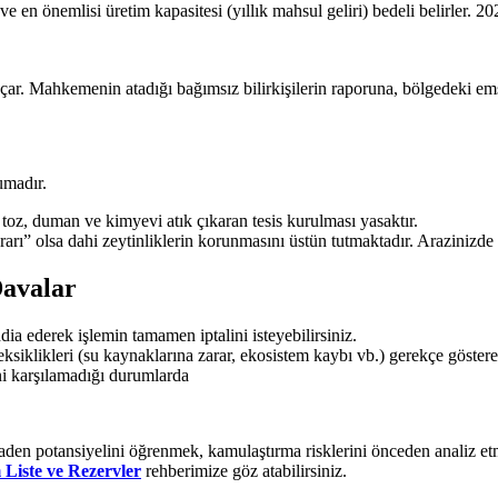
ve en önemlisi üretim kapasitesi (yıllık mahsul geliri) bedeli belirler. 
r. Mahkemenin atadığı bağımsız bilirkişilerin raporuna, bölgedeki emsal
umadır.
toz, duman ve kimyevi atık çıkaran tesis kurulması yasaktır.
arı” olsa dahi zeytinliklerin korunmasını üstün tutmaktadır. Arazinizde z
Davalar
a ederek işlemin tamamen iptalini isteyebilirsiniz.
iklikleri (su kaynaklarına zarar, ekosistem kaybı vb.) gerekçe göstere
ni karşılamadığı durumlarda
den potansiyelini öğrenmek, kamulaştırma risklerini önceden analiz etm
 Liste ve Rezervler
rehberimize göz atabilirsiniz.