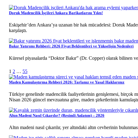
Doruk Madencilik İşçileri Ankara Barikatlarını Yıktı!
Eskişehir’den Ankara’ya uzanan bir hak mücadelesi: Doruk Madencil
karşılaştı.
Bakır Yatırımı Rehberi: 2026 Fiyat Beklentileri ve Yükselişin Nedenleri
Küresel piyasalarda “Doktor Bakır” (Dr. Copper) olarak bilinen ve 
Sonraki
1
2
…
55
Maden Kamulaştırma Rehberi 2026: Tarlanız ve Yasal Haklarınız
Türkiye genelinde madencilik faaliyetlerinin genişlemesi, birçok mü
Nisan 2026 güncel mevzuatına göre, maden şirketlerinin kamulaştır
Altın Madeni Nasıl Çıkarılır? (Resimli Anlatım) – 2026
Altın madeni nasıl çıkarılır, yer altındaki altın cevherinin bulunmas