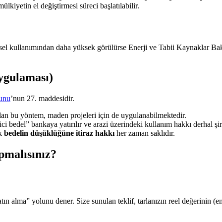
kiyetin el değiştirmesi süreci başlatılabilir.
ysel kullanımından daha yüksek görülürse Enerji ve Tabii Kaynaklar Bak
ygulaması)
nunu
’nun 27. maddesidir.
lan bu yöntem, maden projeleri için de uygulanabilmektedir.
 bedel” bankaya yatırılır ve arazi üzerindeki kullanım hakkı derhal şir
ak
bedelin düşüklüğüne itiraz hakkı
her zaman saklıdır.
pmalısınız?
n alma” yolunu dener. Size sunulan teklif, tarlanızın reel değerinin (ems