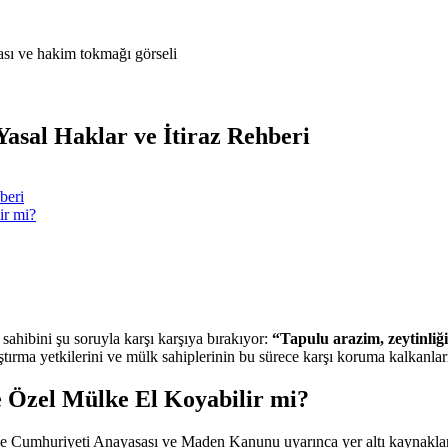
asal Haklar ve İtiraz Rehberi
beri
ir mi?
sahibini şu soruyla karşı karşıya bırakıyor:
“Tapulu arazim, zeytinliğ
rma yetkilerini ve mülk sahiplerinin bu sürece karşı koruma kalkanları
 Özel Mülke El Koyabilir mi?
 Cumhuriyeti Anayasası ve Maden Kanunu uyarınca yer altı kaynakları d