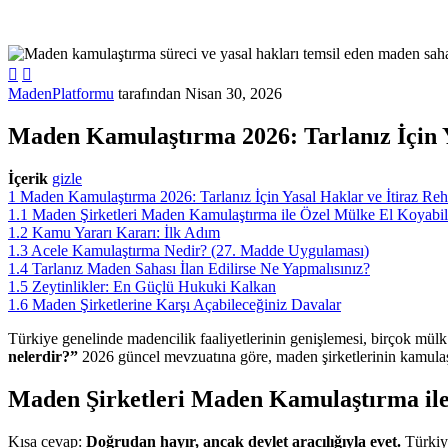


MadenPlatformu
tarafından
Nisan 30, 2026
Maden Kamulaştırma 2026: Tarlanız İçin Y
İçerik
gizle
1
Maden Kamulaştırma 2026: Tarlanız İçin Yasal Haklar ve İtiraz Reh
1.1
Maden Şirketleri Maden Kamulaştırma ile Özel Mülke El Koyabil
1.2
Kamu Yararı Kararı: İlk Adım
1.3
Acele Kamulaştırma Nedir? (27. Madde Uygulaması)
1.4
Tarlanız Maden Sahası İlan Edilirse Ne Yapmalısınız?
1.5
Zeytinlikler: En Güçlü Hukuki Kalkan
1.6
Maden Şirketlerine Karşı Açabileceğiniz Davalar
Türkiye genelinde madencilik faaliyetlerinin genişlemesi, birçok mülk 
nelerdir?”
2026 güncel mevzuatına göre, maden şirketlerinin kamulaştı
Maden Şirketleri Maden Kamulaştırma ile
Kısa cevap:
Doğrudan hayır, ancak devlet aracılığıyla evet.
Türkiye