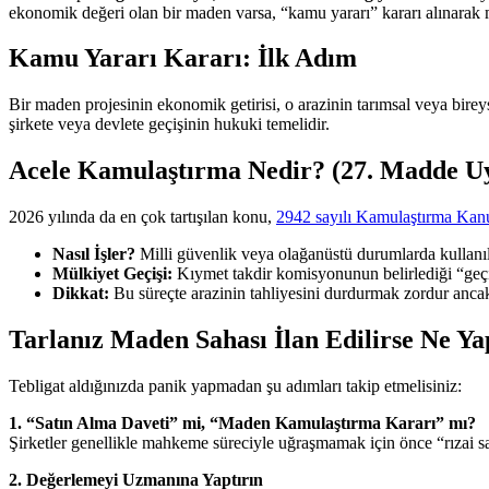
ekonomik değeri olan bir maden varsa, “kamu yararı” kararı alınarak mül
Kamu Yararı Kararı: İlk Adım
Bir maden projesinin ekonomik getirisi, o arazinin tarımsal veya bire
şirkete veya devlete geçişinin hukuki temelidir.
Acele Kamulaştırma Nedir? (27. Madde U
2026 yılında da en çok tartışılan konu,
2942 sayılı Kamulaştırma Ka
Nasıl İşler?
Milli güvenlik veya olağanüstü durumlarda kullanı
Mülkiyet Geçişi:
Kıymet takdir komisyonunun belirlediği “geçici
Dikkat:
Bu süreçte arazinin tahliyesini durdurmak zordur anc
Tarlanız Maden Sahası İlan Edilirse Ne Ya
Tebligat aldığınızda panik yapmadan şu adımları takip etmelisiniz:
1. “Satın Alma Daveti” mi, “Maden Kamulaştırma Kararı” mı?
Şirketler genellikle mahkeme süreciyle uğraşmamak için önce “rızai satı
2. Değerlemeyi Uzmanına Yaptırın