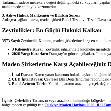
Tarlanızın sadece metrekare değeri değil; içindeki su kuyuları, yapılar 
mahkemede en büyük kozunuzdur.
3. Asliye Hukuk Mahkemesi ve Bilirkişi Süreci
Anlaşma sağlanamazsa, maden şirketi Bedel Tespit ve Tescil Davası aça
Zeytinlikler: En Güçlü Hukuki Kalkan
3573 Sayılı Zeytincilik Kanunu, maden şirketlerine karşı en etkili kor
3 Kilometre Kuralı:
Zeytinlik sahalarına 3 kilometre mesafede 
2026 Yargı Kararları:
Danıştay’ın güncel içtihatları, “kamu yar
Maden Şirketlerine Karşı Açabileceğiniz 
İptal Davası:
Kamu yararı kararının hukuka aykırı olduğunu iddi
ÇED İptal Davası:
Çevresel Etki Değerlendirme raporundaki eks
Bedel Artırım Talebi:
Yatırılan paranın arazinin gerçek değeri
İlginizi Çekebilir:
Tarlanızın veya arazinizin bulunduğu bölgedeki ma
bölge maden çeşitliliği için
Türkiye Maden Haritası 2026: İl İl Tam