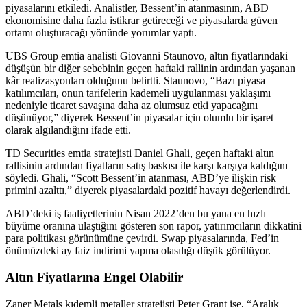
piyasalarını etkiledi. Analistler, Bessent’in atanmasının, ABD
ekonomisine daha fazla istikrar getireceği ve piyasalarda güven
ortamı oluşturacağı yönünde yorumlar yaptı.
UBS Group emtia analisti Giovanni Staunovo, altın fiyatlarındaki
düşüşün bir diğer sebebinin geçen haftaki rallinin ardından yaşanan
kâr realizasyonları olduğunu belirtti. Staunovo, “Bazı piyasa
katılımcıları, onun tarifelerin kademeli uygulanması yaklaşımı
nedeniyle ticaret savaşına daha az olumsuz etki yapacağını
düşünüyor,” diyerek Bessent’in piyasalar için olumlu bir işaret
olarak algılandığını ifade etti.
TD Securities emtia stratejisti Daniel Ghali, geçen haftaki altın
rallisinin ardından fiyatların satış baskısı ile karşı karşıya kaldığını
söyledi. Ghali, “Scott Bessent’in atanması, ABD’ye ilişkin risk
primini azalttı,” diyerek piyasalardaki pozitif havayı değerlendirdi.
ABD’deki iş faaliyetlerinin Nisan 2022’den bu yana en hızlı
büyüme oranına ulaştığını gösteren son rapor, yatırımcıların dikkatini
para politikası görünümüne çevirdi. Swap piyasalarında, Fed’in
önümüzdeki ay faiz indirimi yapma olasılığı düşük görülüyor.
Altın Fiyatlarına Engel Olabilir
Zaner Metals kıdemli metaller stratejisti Peter Grant ise, “Aralık