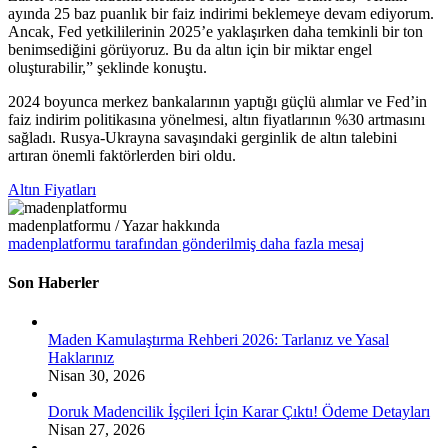
ayında 25 baz puanlık bir faiz indirimi beklemeye devam ediyorum.
Ancak, Fed yetkililerinin 2025’e yaklaşırken daha temkinli bir ton
benimsediğini görüyoruz. Bu da altın için bir miktar engel
oluşturabilir,” şeklinde konuştu.
2024 boyunca merkez bankalarının yaptığı güçlü alımlar ve Fed’in
faiz indirim politikasına yönelmesi, altın fiyatlarının %30 artmasını
sağladı. Rusya-Ukrayna savaşındaki gerginlik de altın talebini
artıran önemli faktörlerden biri oldu.
Altın Fiyatları
madenplatformu
/ Yazar hakkında
madenplatformu tarafından gönderilmiş daha fazla mesaj
Son Haberler
Maden Kamulaştırma Rehberi 2026: Tarlanız ve Yasal
Haklarınız
Nisan 30, 2026
Doruk Madencilik İşçileri İçin Karar Çıktı! Ödeme Detayları
Nisan 27, 2026