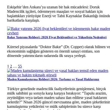
Eskişehir’den Ankara’ya uzanan bir hak mücadelesi: Doruk
Madencilik işçileri, ödenmeyen maaşları ve sosyal hakları için
başlattıkları yürüyüşte Enerji ve Tabii Kaynaklar Bakanlığı önünd
barikatlarla karşılaştı.
Bakır Yatırımı Rehberi: 2026 Fiyat Beklentileri ve Yükselişin Nedenleri
Küresel piyasalarda “Doktor Bakır” (Dr. Copper) olarak bilinen v
ekonominin sağlığını gösteren en önemli sanayi emtiası, son
dönemde yatırımcıların radarında ilk sıraya yerleşti.
Sonraki
1
2
…
55
Maden Kamulaştırma Rehberi 2026: Tarlanız ve Yasal Haklarınız
Türkiye genelinde madencilik faaliyetlerinin genişlemesi, birçok
mülk sahibini şu soruyla karşı karşıya bırakıyor: “Tapulu arazim,
zeytinliğim veya tarlam maden sahası ilan edilirse yasal haklarım
nelerdir?” Nisan 2026 güncel mevzuatına göre, maden şirketlerini
kamulaştırma yetkilerini ve mülk sahiplerinin bu sürece karşı