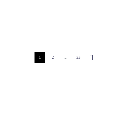
1
2
…
55