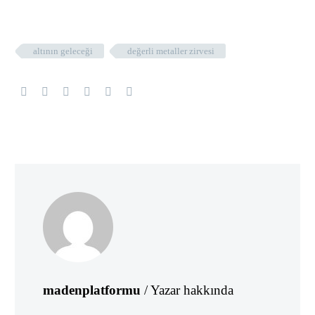
altının geleceği
değerli metaller zirvesi
madenplatformu
/ Yazar hakkında