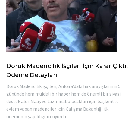
Doruk Madencilik İşçileri İçin Karar Çıktı!
Ödeme Detayları
Doruk Madencilik işçileri, Ankara’daki hak arayışlarının 5.
gününde hem müjdeli bir haber hem de önemli bir siyasi
destek aldı. Maaş ve tazminat alacakları için başkentte
eylem yapan madenciler için Çalışma Bakanlığı ilk
ödemenin yapıldığını duyurdu.