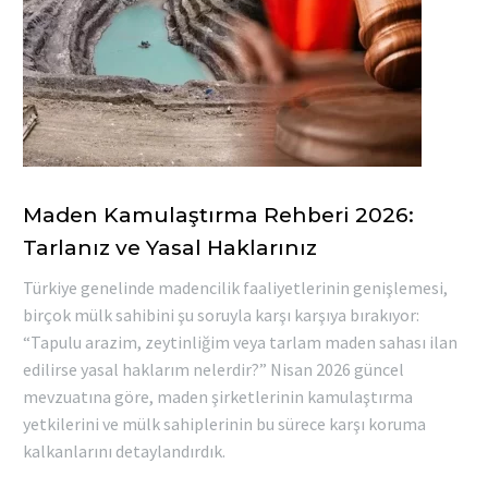
Maden Kamulaştırma Rehberi 2026:
Tarlanız ve Yasal Haklarınız
Türkiye genelinde madencilik faaliyetlerinin genişlemesi,
birçok mülk sahibini şu soruyla karşı karşıya bırakıyor:
“Tapulu arazim, zeytinliğim veya tarlam maden sahası ilan
edilirse yasal haklarım nelerdir?” Nisan 2026 güncel
mevzuatına göre, maden şirketlerinin kamulaştırma
yetkilerini ve mülk sahiplerinin bu sürece karşı koruma
kalkanlarını detaylandırdık.