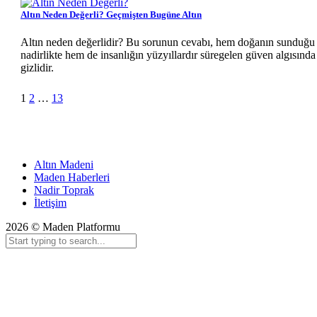
Altın Neden Değerli? Geçmişten Bugüne Altın
Altın neden değerlidir? Bu sorunun cevabı, hem doğanın sunduğu
nadirlikte hem de insanlığın yüzyıllardır süregelen güven algısında
gizlidir.
Sonraki
1
2
…
13
Altın Madeni
Maden Haberleri
Nadir Toprak
İletişim
2026 © Maden Platformu