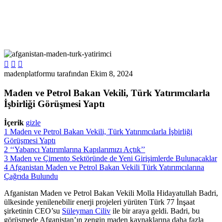



madenplatformu tarafından
Ekim 8, 2024
Maden ve Petrol Bakan Vekili, Türk Yatırımcılarla
İşbirliği Görüşmesi Yaptı
İçerik
gizle
1
Maden ve Petrol Bakan Vekili, Türk Yatırımcılarla İşbirliği
Görüşmesi Yaptı
2
‘‘Yabancı Yatırımlarına Kapılarımızı Açtık’’
3
Maden ve Çimento Sektöründe de Yeni Girişimlerde Bulunacaklar
4
Afganistan Maden ve Petrol Bakan Vekili Türk Yatırımcılarına
Çağrıda Bulundu
Afganistan Maden ve Petrol Bakan Vekili Molla Hidayatullah Badri,
ülkesinde yenilenebilir enerji projeleri yürüten Türk 77 İnşaat
şirketinin CEO’su
Süleyman Ciliv
ile bir araya geldi. Badri, bu
görüşmede Afganistan’ın zengin maden kaynaklarına daha fazla