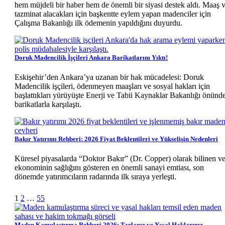
hem müjdeli bir haber hem de önemli bir siyasi destek aldı. Maaş 
tazminat alacakları için başkentte eylem yapan madenciler için
Çalışma Bakanlığı ilk ödemenin yapıldığını duyurdu.
Doruk Madencilik İşçileri Ankara Barikatlarını Yıktı!
Eskişehir’den Ankara’ya uzanan bir hak mücadelesi: Doruk
Madencilik işçileri, ödenmeyen maaşları ve sosyal hakları için
başlattıkları yürüyüşte Enerji ve Tabii Kaynaklar Bakanlığı önünd
barikatlarla karşılaştı.
Bakır Yatırımı Rehberi: 2026 Fiyat Beklentileri ve Yükselişin Nedenleri
Küresel piyasalarda “Doktor Bakır” (Dr. Copper) olarak bilinen v
ekonominin sağlığını gösteren en önemli sanayi emtiası, son
dönemde yatırımcıların radarında ilk sıraya yerleşti.
Sonraki
1
2
…
55
Maden Kamulaştırma Rehberi 2026: Tarlanız ve Yasal Haklarınız