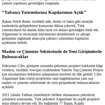
yatırım yapılması gerektiğini vurguladı.
‘‘Yabancı Yatırımlarına Kapılarımızı Açtık’’
Bakan Vekili Badri, özellikle talk, demir ve bakır gibi stratejik
madenlerin geliştirilmesi konusuna dikkat çekerek, Türk
yatırımcıların bu alanda daha fazla rol alması gerektiğini ifade etti.
Afganistan’ın ekonomik büyümesini desteklemek ve altyapı
gelişimini sağlamak amacıyla yabancı yatırımlara kapılarını
açtıklarını belirtti.
Maden ve Çimento Sektöründe de Yeni Girişimlerde
Bulunacaklar
Süleyman Ciliv, görüşme sırasında şirketinin projeleri hakkında bilgi
verirken, özellikle Jowzjan eyaletindeki Yateem Taq Çimento Projesi
için imzalanması beklenen anlaşmanın önemini de dile getirdi. Ciliv,
Afganistan’daki enerji projelerine olan bağlılıklarının yanı sıra
maden ve çimento sektöründe de yeni girişimlerde bulunacaklarını
açıkladı.
2021 yılında Taliban yönetimiyle birlikte uluslararası şirketlerin
çekilmesi sonrasında, Türk şirketleri Afganistan’da çeşitli projelere
imza atmaya devam etti. Bu bağlamda 77 İnşaat, Kajaki