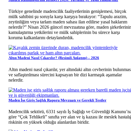
Türkiye genelinde madencilik faaliyetlerinin genişlemesi, birçok
mülk sahibini şu soruyla karşı karşıya bırakıyor: “Tapulu arazim,
zeytinliğim veya tarlam maden sahası ilan edilirse yasal haklarım
nelerdir?” Nisan 2026 güncel mevzuatına göre, maden şirketlerini
kamulaştırma yetkilerini ve mülk sahiplerinin bu sürece karşı
koruma kalkanlarını detaylandırdık.
Altın Madeni Nasıl Çıkarılır? (Resimli Anlatım) – 2026
Altın madeni nasıl çıkarılır, yer altındaki altın cevherinin bulunmas
ve saflaştırılması sürecini kapsayan bir dizi karmaşık aşamalar
nelerdir.
Maden İşe Giriş Sağlık Raporu Mevzuatı ve Gerekli Testler
Madencilik sektörü, 6331 sayılı İş Sağlığı ve Güvenliği Kanunu’n
göre “Çok Tehlikeli” sınıfta yer alan ve iş kazası ile meslek hastalı
riskinin en yüksek olduğu alanlardan biridir.