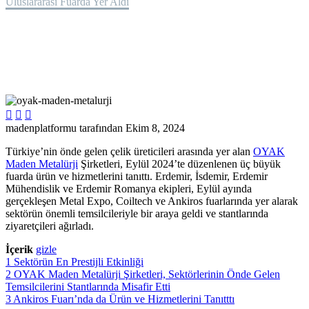
Uluslararası Fuarda Yer Aldı



madenplatformu tarafından
Ekim 8, 2024
Türkiye’nin önde gelen çelik üreticileri arasında yer alan
OYAK
Maden Metalürji
Şirketleri, Eylül 2024’te düzenlenen üç büyük
fuarda ürün ve hizmetlerini tanıttı. Erdemir, İsdemir, Erdemir
Mühendislik ve Erdemir Romanya ekipleri, Eylül ayında
gerçekleşen Metal Expo, Coiltech ve Ankiros fuarlarında yer alarak
sektörün önemli temsilcileriyle bir araya geldi ve stantlarında
ziyaretçileri ağırladı.
İçerik
gizle
1
Sektörün En Prestijli Etkinliği
2
OYAK Maden Metalürji Şirketleri, Sektörlerinin Önde Gelen
Temsilcilerini Stantlarında Misafir Etti
3
Ankiros Fuarı’nda da Ürün ve Hizmetlerini Tanıtttı