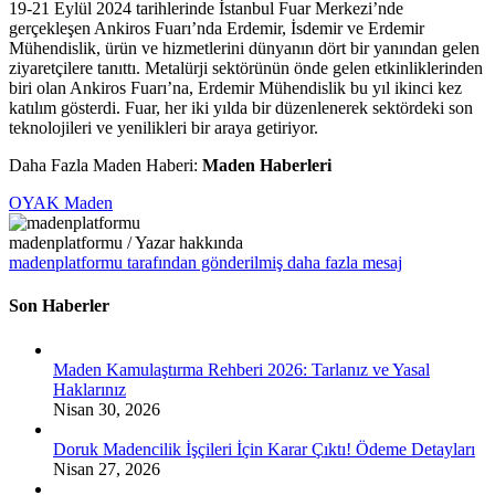
19-21 Eylül 2024 tarihlerinde İstanbul Fuar Merkezi’nde
gerçekleşen Ankiros Fuarı’nda Erdemir, İsdemir ve Erdemir
Mühendislik, ürün ve hizmetlerini dünyanın dört bir yanından gelen
ziyaretçilere tanıttı. Metalürji sektörünün önde gelen etkinliklerinden
biri olan Ankiros Fuarı’na, Erdemir Mühendislik bu yıl ikinci kez
katılım gösterdi. Fuar, her iki yılda bir düzenlenerek sektördeki son
teknolojileri ve yenilikleri bir araya getiriyor.
Daha Fazla Maden Haberi:
Maden Haberleri
OYAK Maden
madenplatformu
/ Yazar hakkında
madenplatformu tarafından gönderilmiş daha fazla mesaj
Son Haberler
Maden Kamulaştırma Rehberi 2026: Tarlanız ve Yasal
Haklarınız
Nisan 30, 2026
Doruk Madencilik İşçileri İçin Karar Çıktı! Ödeme Detayları
Nisan 27, 2026