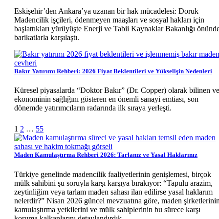
Eskişehir’den Ankara’ya uzanan bir hak mücadelesi: Doruk
Madencilik işçileri, ödenmeyen maaşları ve sosyal hakları için
başlattıkları yürüyüşte Enerji ve Tabii Kaynaklar Bakanlığı önünd
barikatlarla karşılaştı.
Bakır Yatırımı Rehberi: 2026 Fiyat Beklentileri ve Yükselişin Nedenleri
Küresel piyasalarda “Doktor Bakır” (Dr. Copper) olarak bilinen v
ekonominin sağlığını gösteren en önemli sanayi emtiası, son
dönemde yatırımcıların radarında ilk sıraya yerleşti.
Sonraki
1
2
…
55
Maden Kamulaştırma Rehberi 2026: Tarlanız ve Yasal Haklarınız
Türkiye genelinde madencilik faaliyetlerinin genişlemesi, birçok
mülk sahibini şu soruyla karşı karşıya bırakıyor: “Tapulu arazim,
zeytinliğim veya tarlam maden sahası ilan edilirse yasal haklarım
nelerdir?” Nisan 2026 güncel mevzuatına göre, maden şirketlerini
kamulaştırma yetkilerini ve mülk sahiplerinin bu sürece karşı
koruma kalkanlarını detaylandırdık.