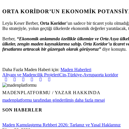
ORTA KORIDOR’UN EKONOMIK POTANSIYE
Leyla Keser Berber,
Orta Koridor
’un sadece bir ticaret yolu olmadığ
Bu stratejiyle, yolun geçtiği ülkelerde ekonomik değerler yaratılacak,
Berber,
“Ekonomik anlamında özellikle ülkemize ve Orta Asya ülkele
ülkeler, zengin maden kaynaklarına sahip. Orta Koridor’u ticaret ve
fırsatlarını artıracak bir güzergah olarak görüyoruz”
diye konuştu.
Daha Fazla Maden Haberi için:
Maden Haberleri
Altyapı ve Madencilik Projeleri
Çin-Türkiye-Avrupa
orta koridor
MADENPLATFORMU
/ YAZAR HAKKINDA
madenplatformu tarafından gönderilmiş daha fazla mesaj
SON HABERLER
Maden Kamulaştırma Rehberi 2026: Tarlanız ve Yasal Haklarınız