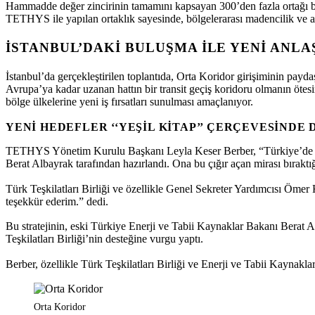
Hammadde değer zincirinin tamamını kapsayan 300’den fazla ortağı b
TETHYS ile yapılan ortaklık sayesinde, bölgelerarası madencilik ve al
İSTANBUL’DAKI BULUŞMA ILE YENI ANL
İstanbul’da gerçekleştirilen toplantıda, Orta Koridor girişiminin payd
Avrupa’ya kadar uzanan hattın bir transit geçiş koridoru olmanın ötesi
bölge ülkelerine yeni iş fırsatları sunulması amaçlanıyor.
YENI HEDEFLER ‘‘YEŞIL KITAP’’ ÇERÇEVESINDE
TETHYS Yönetim Kurulu Başkanı Leyla Keser Berber, “Türkiye’de kritik
Berat Albayrak tarafından hazırlandı. Ona bu çığır açan mirası bırak
Türk Teşkilatları Birliği ve özellikle Genel Sekreter Yardımcısı Öm
teşekkür ederim.” dedi.
Bu stratejinin, eski Türkiye Enerji ve Tabii Kaynaklar Bakanı Berat 
Teşkilatları Birliği’nin desteğine vurgu yaptı.
Berber, özellikle Türk Teşkilatları Birliği ve Enerji ve Tabii Kaynakla
Orta Koridor