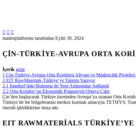



madenplatformu tarafından
Eylül 30, 2024
ÇIN-TÜRKIYE-AVRUPA ORTA KOR
İçerik
gizle
1
Çin-Türkiye-Avrupa Orta Koridoru Altyapı ve Madencilik Projeler
2
EIT RawMaterials Türkiye’ye Yatırım Yapıyor
2.1
İstanbul’daki Buluşma ile Yeni Anlaşmalar Sağlandı
2.2
Orta Koridor’un Ekonomik Potansiyeli Ortaya Çıktı
Çin’den başlayarak Türkiye üzerinden Avrupa’ya uzanan Orta Korido
Türkiye’de bir bölgelerarası merkez kurmak amacıyla TETHYS: Trans-Eur
önemli işbirliklerine imza attı.
EIT RAWMATERIALS TÜRKIYE’YE