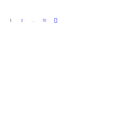
1
2
…
55