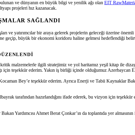
ulunan ve dünyanın en büyük bilgi ve yenilik ağı olan
EIT RawMateri
tyapı projeleri hız kazanacak.
AŞMALAR SAĞLANDI
aşları ve yatırımcılar bir araya gelerek projelerin geleceği üzerine ön
ne geçip, büyük bir ekonomi koridoru haline gelmesi hedeflendiği belirti
 DÜZENLENDI
 malzemelerle ilgili stratejimiz ve yol haritamız yeşil kitap ile diza
tığı için teşekkür ederim. Yakın iş birliği içinde olduğumuz Azerbayca
er Kocaman Bey’e teşekkür ederim. Ayrıca Enerji ve Tabii Kaynaklar B
Albayrak tarafından hazırlandığını ifade ederek, bu vizyon için teşek
r Bakan Yardımcısı Ahmet Berat Çonkar’ın da toplantıda yer almasının işb