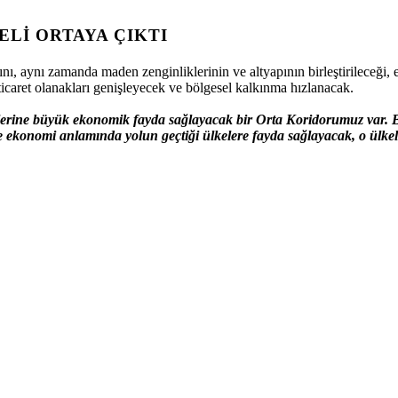
LI ORTAYA ÇIKTI
ını, aynı zamanda maden zenginliklerinin ve altyapının birleştirileceği,
 ticaret olanakları genişleyecek ve bölgesel kalkınma hızlanacak.
rine büyük ekonomik fayda sağlayacak bir Orta Koridorumuz var. Biz,
 ekonomi anlamında yolun geçtiği ülkelere fayda sağlayacak, o ülkele