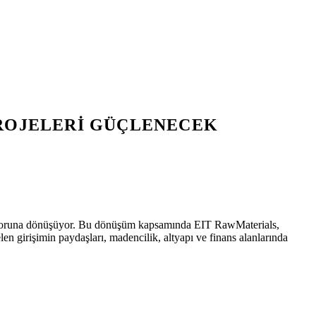
PROJELERI GÜÇLENECEK
oridoruna dönüşüyor. Bu dönüşüm kapsamında EIT RawMaterials,
n girişimin paydaşları, madencilik, altyapı ve finans alanlarında