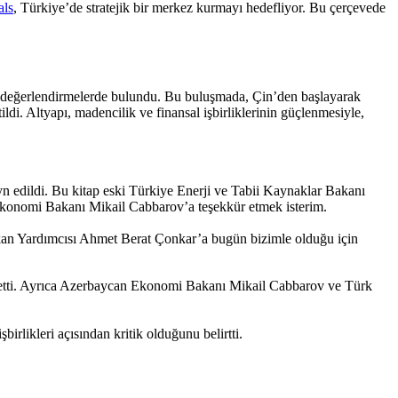
als
, Türkiye’de stratejik bir merkez kurmayı hedefliyor. Bu çerçevede
emli değerlendirmelerde bulundu. Bu buluşmada, Çin’den başlayarak
ldi. Altyapı, madencilik ve finansal işbirliklerinin güçlenmesiyle,
yn edildi. Bu kitap eski Türkiye Enerji ve Tabii Kaynaklar Bakanı
n Ekonomi Bakanı Mikail Cabbarov’a teşekkür etmek isterim.
akan Yardımcısı Ahmet Berat Çonkar’a bugün bizimle olduğu için
kür etti. Ayrıca Azerbaycan Ekonomi Bakanı Mikail Cabbarov ve Türk
irlikleri açısından kritik olduğunu belirtti.