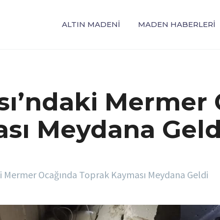
ALTIN MADENI
MADEN HABERLERI
ı’ndaki Mermer
sı Meydana Geld
i Mermer Ocağında Toprak Kayması Meydana Geldi