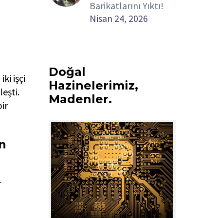
Barikatlarını Yıktı!
Nisan 24, 2026
Doğal
ki işçi
Hazinelerimiz,
eşti.
Madenler.
ir
n
r