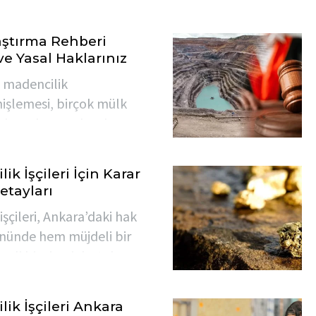
ştırma Rehberi
ve Yasal Haklarınız
 madencilik
nişlemesi, birçok mülk
 karşı karşıya bırakıyor:
eytinliğim veya tarlam
 edilirse yasal haklarım
k İşçileri İçin Karar
 2026 güncel mevzuatına
etayları
tlerinin kamulaştırma
şçileri, Ankara’daki hak
k sahiplerinin bu sürece
gününde hem müjdeli bir
anlarını detaylandırdık.
li bir siyasi destek
inat alacakları için
yapan madenciler için
ik İşçileri Ankara
ı ilk ödemenin