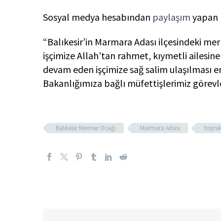
Sosyal medya hesabından
paylaşım
yapan B
“Balıkesir’in Marmara Adası ilçesindeki m
işçimize Allah’tan rahmet, kıymetli ailesin
devam eden işçimize sağ salim ulaşılması 
Bakanlığımıza bağlı müfettişlerimiz görevle
Balıkesir Mermer Ocağı
Marmara Adası
topra