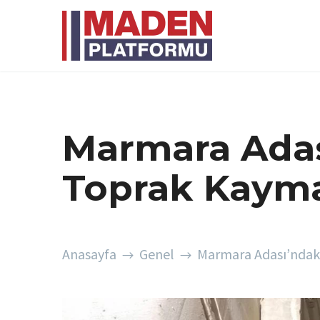
Marmara Adas
Toprak Kayma
Anasayfa
Genel
Marmara Adası’ndak