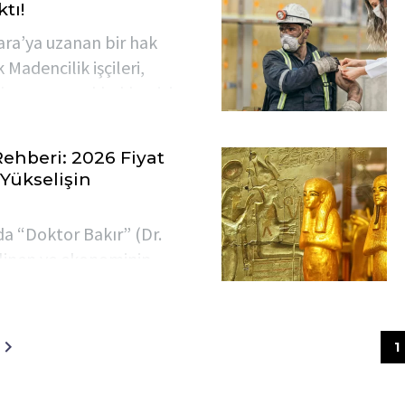
ktı!
u.
ara’ya uzanan bir hak
Madencilik işçileri,
ı ve sosyal hakları için
yüşte Enerji ve Tabii
ğı önünde barikatlarla
Rehberi: 2026 Fiyat
 Yükselişin
da “Doktor Bakır” (Dr.
ilinen ve ekonominin
n en önemli sanayi
mde yatırımcıların
a yerleşti.
1