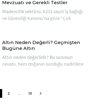
Mevzuatı ve Gerekli Testler
Madencilik sektörü, 6331 sayılı İş Sağlığı
ve Güvenliği Kanunu’na göre “Çok
Tehlikeli” sınıfta yer alan ve iş kazası ile
meslek hastalığı riskinin en yüksek olduğu
alanlardan biridir.
Altın Neden Değerli? Geçmişten
Bugüne Altın
Altın neden değerlidir? Bu sorunun
cevabı, hem doğanın sunduğu nadirlikte
hem de insanlığın yüzyıllardır süregelen
güven algısında gizlidir.
2
…
13