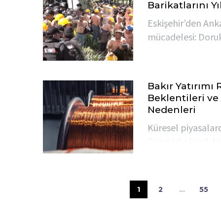
Barikatlarını Yı
yapıldığını duyurd
Eskişehir’den Ank
mücadelesi: Doruk 
ödenmeyen maaşlar
başlattıkları yürü
Kaynaklar Bakanlı
Bakır Yatırımı 
karşılaştı.
Beklentileri ve
Nedenleri
Küresel piyasalar
Copper) olarak b
sağlığını göstere
emtiası, son döne
radarında ilk sıray
1
2
…
55