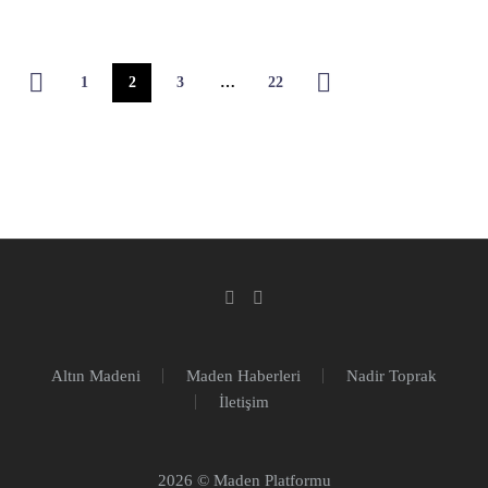
1
2
3
…
22
Altın Madeni
Maden Haberleri
Nadir Toprak
İletişim
2026 © Maden Platformu