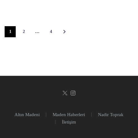
1
2
…
4
Altın Madeni
Maden Haberleri
Nadir Toprak
İletişim