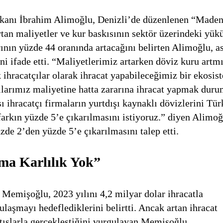
anı İbrahim Alimoğlu, Denizli’de düzenlenen “Made
tan maliyetler ve kur baskısının sektör üzerindeki yük
ının yüzde 44 oranında artacağını belirten Alimoğlu, a
ni ifade etti. “Maliyetlerimiz artarken döviz kuru artmı
ihracatçılar olarak ihracat yapabileceğimiz bir ekosis
larımız maliyetine hatta zararına ihracat yapmak dur
ihracatçı firmaların yurtdışı kaynaklı dövizlerini Tür
 farkın yüzde 5’e çıkarılmasını istiyoruz.” diyen Alimoğ
zde 2’den yüzde 5’e çıkarılmasını talep etti.
Ama Karlılık Yok”
Memişoğlu, 2023 yılını 4,2 milyar dolar ihracatla
 ulaşmayı hedeflediklerini belirtti. Ancak artan ihracat
atışlarla gerçekleştiğini vurgulayan Memişoğlu,