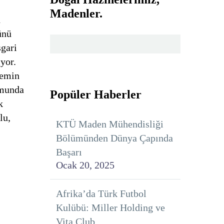
Madenler.
n
ünü
sgari
yor.
temin
umunda
Popüler Haberler
k
lu,
KTÜ Maden Mühendisliği
Bölümünden Dünya Çapında
Başarı
Ocak 20, 2025
Afrika’da Türk Futbol
Kulübü: Miller Holding ve
Vita Club