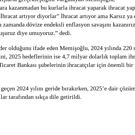
ara kazanmadan bu kurlarla ihracat yaparak ihracat yap
racat artıyor diyorlar” İhracat artıyor ama Karsız ya 
sa zamanda dövize endeksli enflasyon savaşını kazanırı
vuşuruz diye umuyoruz.” dedi.
lider olduğunu ifade eden Memişoğlu, 2024 yılında 220
rini, 2025 hedeflerinin ise 4,7 milyar dolarlık toplam ih
Ticaret Bankası şubelerinin ihracatçılar için önemli bir
geçen 2024 yılını geride bırakırken, 2025’e dair çözü
ar tarafından sıkça dile getirildi.