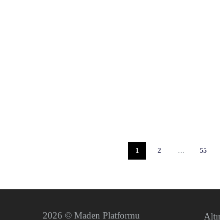
1
2
…
55
2026 © Maden Platformu
Alt