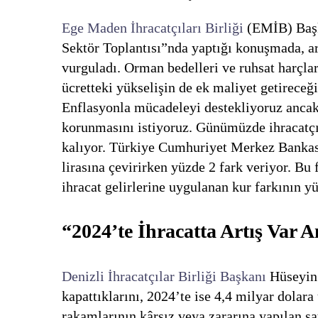
Ege Maden İhracatçıları Birliği
(EMİB) Başk
Sektör Toplantısı”nda yaptığı konuşmada, ar
vurguladı. Orman bedelleri ve ruhsat harçlar
ücretteki yükselişin de ek maliyet getireceği
Enflasyonla mücadeleyi destekliyoruz ancak 
korunmasını istiyoruz. Günümüzde ihracatçı
kalıyor. Türkiye Cumhuriyet Merkez Bankası 
lirasına çevirirken yüzde 2 fark veriyor. Bu
ihracat gelirlerine uygulanan kur farkının yü
“2024’te İhracatta Artış Var 
Denizli İhracatçılar Birliği Başkanı
Hüseyin 
kapattıklarını, 2024’te ise 4,4 milyar dolara
rakamlarının kârsız veya zararına yapılan s