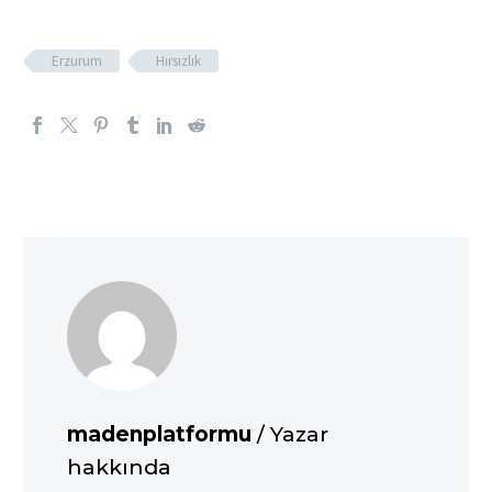
Erzurum
Hırsızlık
madenplatformu
/ Yazar
hakkında