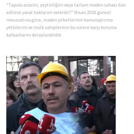
“Tapulu arazim, zeytinliğim veya tarlam maden sahası ilan
edilirse yasal haklarım nelerdir?” Nisan 2026 güncel
mevzuatına göre, maden şirketlerinin kamulaştırma
yetkilerini ve mülk sahiplerinin bu sürece karşı koruma
kalkanlarını detaylandırdık.