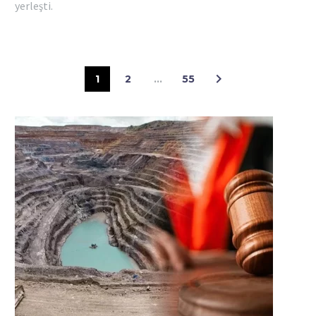
yerleşti.
1
2
…
55