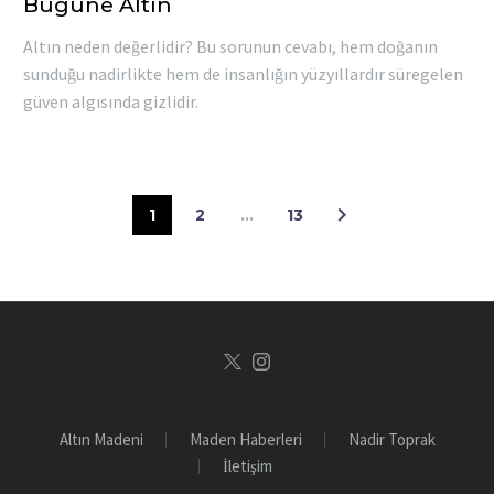
Bugüne Altın
Altın neden değerlidir? Bu sorunun cevabı, hem doğanın
sunduğu nadirlikte hem de insanlığın yüzyıllardır süregelen
güven algısında gizlidir.
1
2
…
13
Altın Madeni
Maden Haberleri
Nadir Toprak
İletişim