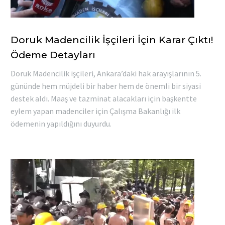
Doruk Madencilik İşçileri İçin Karar Çıktı!
Ödeme Detayları
Doruk Madencilik işçileri, Ankara’daki hak arayışlarının 5.
gününde hem müjdeli bir haber hem de önemli bir siyasi
destek aldı. Maaş ve tazminat alacakları için başkentte
eylem yapan madenciler için Çalışma Bakanlığı ilk
ödemenin yapıldığını duyurdu.